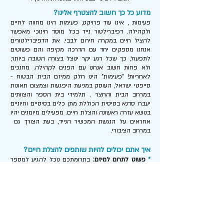
מדוע כל כך חשוב להצטרף אלינו?
פעימות , אינו עוד פרויקט, פעימות הינו מחווה לחיים
ולקהילה. דפיברילטור נייד בכל מוסד חינוכי מאפשר
להציל חיים במקרה חירום לבבי. את הדפיברילטורים
אנחנו מספקים יחד עם הדרכה מקיפה והם פשוטים
לתפעול, כך שכל רגע יקר ינוצל בצורה הטובה ביותר,
ולא פחות חשוב אנחנו עם הפנים לקהילה. מחנכים
לאחריות! "פעימות" הינו חלק ממיזם הבית הבטוח -
סייפטי ישראל, העוסק במניעת היפגעות וצמצום תאונות
במרחב הבית והחצר . תלמידי בית הספר והצוותים
יעברו סדנא בסיסית הכוללת מתן כלים בסיסיים וחיוניים
בנושא עזרה ראשונה והצלת חיים. מפעילים מיומנים יהיו
אחראים על הנגשת המכשיר הנייד, בעת הצורך גם
במרחב הציבורי.
איך אתם יכולים להיות שותפים להצלת חיים?
*
פשוט לתרום למיזם:
בתרומתכם נוכל להגיע למספר
רב יותר של מוסדות חינוך, להקנות ידע ליותר תלמידים,
להכשיר יותר מפעילים מתנדבים ותאכל'ס להציל יותר
חיים!
*
להצטרף כמוסד שותף:
אם אתם חלק ממוסד חינוכי, זו
ההזדמנות לשדרג את הבטיחות במוסד שלכם ולהוות
דוגמה לקהילה.