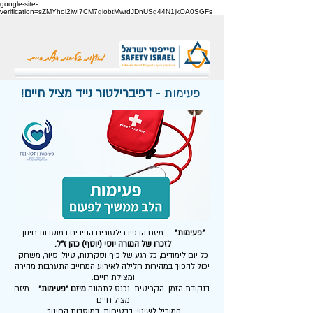
google-site-
verification=sZMYhol2iwI7CM7giobtMwrdJDnUSg44N1jkOA0SGFs
מודעות. בטיחות. הצלת חיים.
פעימות -
דפיברילטור נייד מציל חיים!
"פעימות"
– מיזם הדפיברילטורים הניידים במוסדות חינוך,
לזכרו של המורה יוסי (יוסף) כהן ז"ל.
כל יום לימודים, כל רגע של כיף וסקרנות, טיול, סיור, משחק
יכול להפוך במהירות חלילה לאירוע המחייב התערבות מהירה
ומצילת חיים.
בנקודת הזמן הקריטית נכנס לתמונה
מיזם "פעימות"
– מיזם
מציל חיים
המוביל לשינוי בבטיחות במוסדות החינוך .