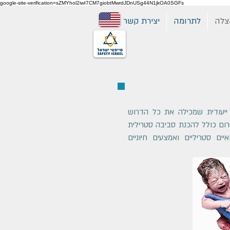
google-site-verification=sZMYhol2iwI7CM7giobtMwrdJDnUSg44N1jkOA0SGFs
צלה
לתרומה
יצירת קשר
ייעודית שמכילה את כל הדרוש
ום כולל להכנת סביבה סטרילית
יים סטריליים ואמצעים חיוניים