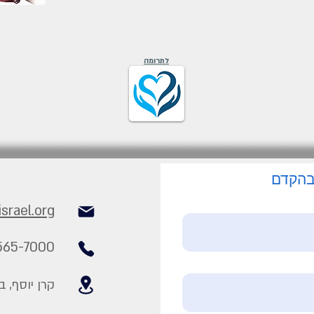
לתרומה
 בהקדם
srael.org
565-7000
קרן יוסף, 