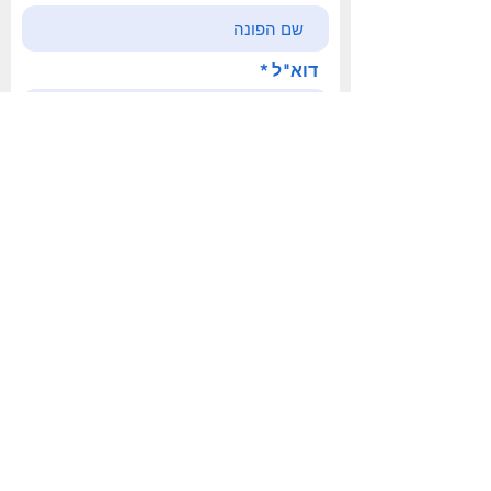
דוא"ל
פניה
לחצו לשליחה
office@safetyisrael.org
058-565-7000
קרן יוסף, בית שמש, ישראל