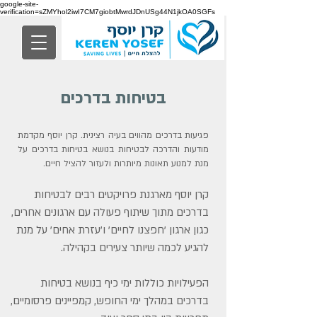
google-site-
verification=sZMYhol2iwI7CM7giobtMwrdJDnUSg44N1jkOA0SGFs
בטיחות בדרכים
פגיעות בדרכים מהווים בעיה רצינית. קרן יוסף מקדמת
מודעות והדרכה לבטיחות בנושא בטיחות בדרכים על
מנת למנוע תאונות מיותרות ולעזור להציל חיים.
קרן יוסף מארגנת פרויקטים רבים לבטיחות
בדרכים מתוך שיתוף פעולה עם ארגונים אחרים,
כגון ארגון 'חפצנו לחיים' ו'עזרת אחים' על מנת
להגיע לכמה שיותר צעירים בקהילה.
הפעילויות כוללות ימי כיף בנושא בטיחות
בדרכים במהלך ימי החופש, קמפיינים פרסומיים,