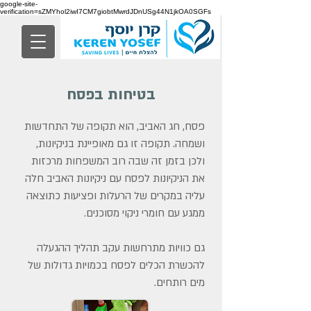
google-site-
verification=sZMYhol2iwI7CM7giobtMwrdJDnUSg44N1jkOA0SGFs
בטיחות בפסח
פסח, חג האביב, הוא תקופה של התחדשות
ושמחה. תקופה זו גם מאופיינת בניקיונות,
ולכן בזמן זה שבה רוב המשפחות מרכזות
את הניקיונות לפסח עם ניקיונות האביב חלה
עליה במקרים של הרעלות ופציעות כתוצאה
ממגע עם חומרי ניקוי מסוכנים.
גם כוויות מתרחשות עקב תהליך ההגעלה
להכשרת הכלים לפסח בכמויות גדולות של
מים רותחים.