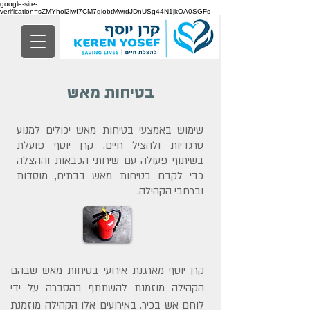
google-site-
verification=sZMYhol2iwI7CM7giobtMwrdJDnUSg44N1jkOA0SGFs
בטיחות מאש
שימוש באמצעי בטיחות מאש יכולים למנוע
טרגדיות ולהציל חיים. קרן יוסף פועלת
בשיתוף פעולה עם שירותי הכבאות וההצלה
כדי לקדם בטיחות מאש בבתים, מוסדות
וברחבי הקהילה.
קרן יוסף מארגנת אירועי בטיחות מאש שבהם
הקהילה מוזמנת להשתתף בהסברה על ידי
לוחם אש בכיר. באירועים אלו הקהילה מוזמנת