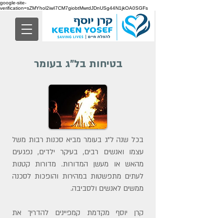
google-site-
verification=sZMYhol2iwI7CM7giobtMwrdJDnUSg44N1jkOA0SGFs
בטיחות בל"ג בעומר
בכל שנה ל"ג בעומר מביא סכנות רבות משל
עצמו ואנשים רבים, בעיקר ילדים, נפגעים
מהאש או מעשן המדורות. מדורות קטנות
לעתים מתפשטות במהירות והופכות לסכנה
ממשים לאנשים ולסביבה.
קרן יוסף מקדמת קמפיינים להדריך את