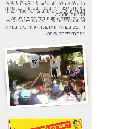
בכל שנה קרן יוסף מקדמת אירועי בטיחות
הקהילה אודות הסכנות שבאש ואודות אמצעי
במדורה לפני ל"ג בעומר בשיתוף עם שירותי
הבטיחות שיש לנקוט בהם על מנת למנוע
הכבאות וההצלה.
פציעות, נזקים ואסונות במדורות ל"ג בעומר.
שבוע הבטיחות מאש כולל קמפיינים פרסומיים
נרחבים בקהילה וחלוקת מידע על כללי בטיחות
במדורה לילדים עצמם.