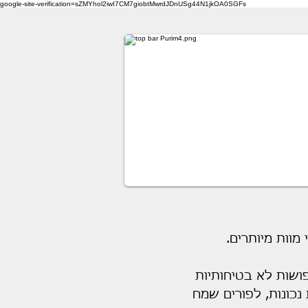
google-site-verification=sZMYhol2iwI7CM7giobtMwrdJDnUSg44N1jkOA0SGFs
חות. הצלת חיים.
וות מיותרים.
פושות לא בטיחותיות
כונות, לפורים שמח