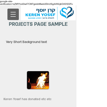
google-site-
verification=sZMYhol2iwI7CM7giobtMwrdJDnUSg44N1jkOA0SGFs
PROJECTS PAGE SAMPLE
Very Short Background text
Keren Yosef has donated etc etc