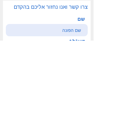
צרו קשר ואנו נחזור אליכם בהקדם
שם
דוא"ל
פניה
לחצו לשליחה
office@safetyisrael.org
058-565-7000